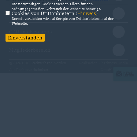
Die notwendigen Cookies werden allein für den
ordnungsgemäßen Gebrauch der Webseite benötigt.
Cookies von Drittanbietern (
Hinweis
)
CDU Niedersachsen
Derzeit verzichten wir auf Scripte von Drittanbietern auf der
Webseite.
CDU Deutschlands
Einverstanden
Mitgliederbereich
@2026 CDU Stadtverband Norden
Realisation: Sharkness Media
Alle Rechte vorbehalten.
GmbH & Co. KG